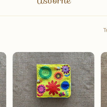
Usborne
T