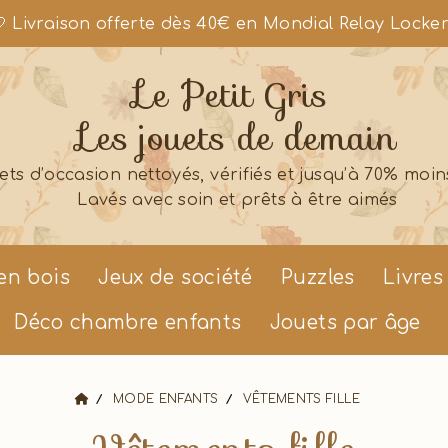
 Livraison offerte dès 40€ en Mondial Relay Locke
Le Petit Gris
Les jouets de demain
ets d’occasion nettoyés, vérifiés et jusqu’à 70% moin
Lavés avec soin et prêts à être aimés
en bois
Jeux de société
Puzzles
Livres
Déco chambre enfants
Jouets par âge
MODE ENFANTS
VÊTEMENTS FILLE