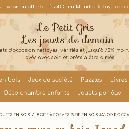
 Livraison offerte dès 40€ en Mondial Relay Locke
Le Petit Gris
Les jouets de demain
ets d’occasion nettoyés, vérifiés et jusqu’à 70% moin
Lavés avec soin et prêts à être aimés
en bois
Jeux de société
Puzzles
Livres
Déco chambre enfants
Jouets par âge
OUETS EN BOIS
BOITE À FORMES PURE EN BOIS JANOD D'OCC