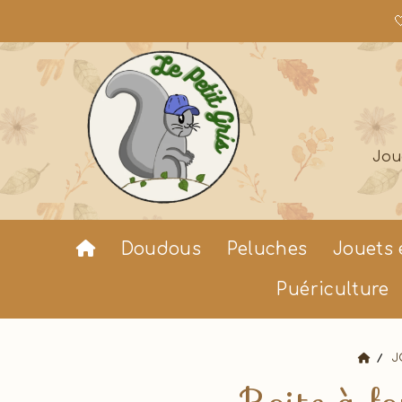

Jou
Doudous
Peluches
Jouets 
Puériculture
J