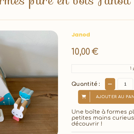
ormes pure en bois Janod 
Janod
10,00
€
1
p
Quantité :
AJOUTER AU PAN
Une boîte à formes p
petites mains curieus
découvrir !