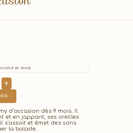
casion
roduit en stock
IER
y d’occasion dès 9 mois. Il
nt et en jappant, ses oreilles
 il s’assoit et émet des sons
uer la balade.