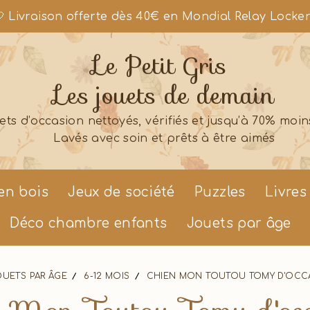
 Livraison offerte dès 40€ en Mondial Relay Locke
Le Petit Gris
Les jouets de demain
ets d’occasion nettoyés, vérifiés et jusqu’à 70% moin
Lavés avec soin et prêts à être aimés
en bois
Jeux de société
Puzzles
Livres
Déco chambre enfants
Jouets par âge
OUETS PAR ÂGE
6-12 MOIS
CHIEN MON TOUTOU TOMY D'OC