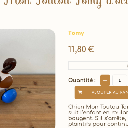
 Mon Toutou Tomy d'oc
Tomy
11,80
€
1
p
Quantité :
AJOUTER AU PAN
Chien Mon Toutou Tom
suit l’enfant en roula
bougent. S’il s’arrête,
plaintifs pour contin