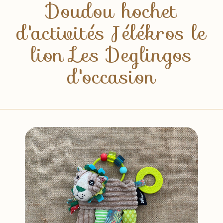
Doudou hochet
d'activités Jélékros le
lion Les Deglingos
d'occasion