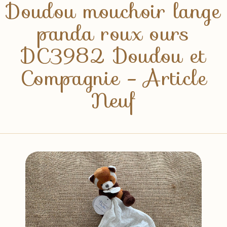
Doudou mouchoir lange
panda roux ours
DC3982 Doudou et
Compagnie - Article
Neuf