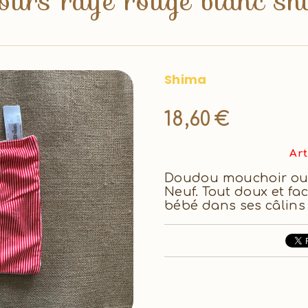
urs rayé rouge blanc sh
Shima
18,60
€
Art
Doudou mouchoir ours
Neuf. Tout doux et fac
bébé dans ses câlins 