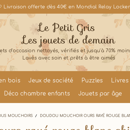
 Livraison offerte dès 40€ en Mondial Relay Locke
Le Petit Gris
Les jouets de demain
ets d’occasion nettoyés, vérifiés et jusqu’à 70% moin
Lavés avec soin et prêts à être aimés
en bois
Jeux de société
Puzzles
Livres
Déco chambre enfants
Jouets par âge
US MOUCHOIRS
DOUDOU MOUCHOIR OURS RAYÉ ROUGE BLANC