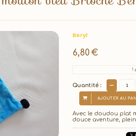
mouton bleu Brioche Ber
Beryl
6,80
€
1
p
Quantité :
AJOUTER AU PAN
Avec le doudou plat 
douce aventure, plein