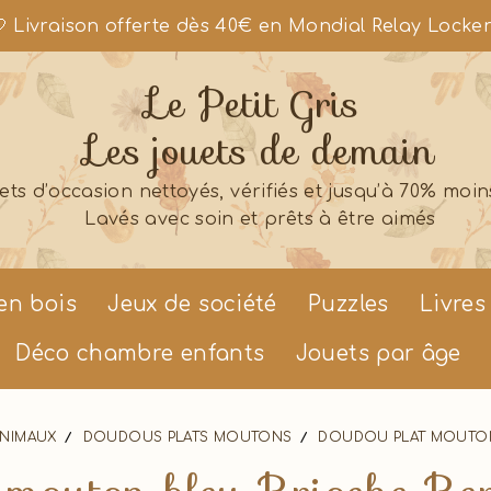
 Livraison offerte dès 40€ en Mondial Relay Locke
Le Petit Gris
Les jouets de demain
ets d’occasion nettoyés, vérifiés et jusqu’à 70% moin
Lavés avec soin et prêts à être aimés
en bois
Jeux de société
Puzzles
Livres
Déco chambre enfants
Jouets par âge
ANIMAUX
DOUDOUS PLATS MOUTONS
DOUDOU PLAT MOUTON