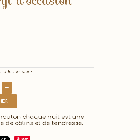
yl d'occasion
roduit en stock
IER
mouton chaque nuit est une
e de câlins et de tendresse.
Save