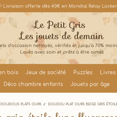
 Livraison offerte dès 40€ en Mondial Relay Locke
Le Petit Gris
Les jouets de demain
ets d’occasion nettoyés, vérifiés et jusqu’à 70% moin
Lavés avec soin et prêts à être aimés
en bois
Jeux de société
Puzzles
Livres
Déco chambre enfants
Jouets par âge
DOUDOUS PLATS OURS
DOUDOU PLAT OURS BEIGE GRIS ÉTOIL