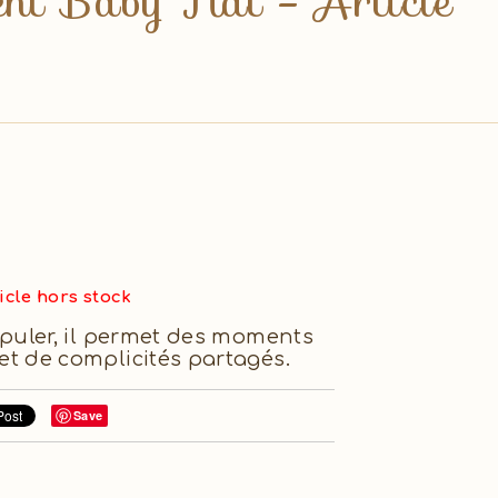
cent Baby Nat - Article
icle hors stock
ipuler, il permet des moments
et de complicités partagés.
Save