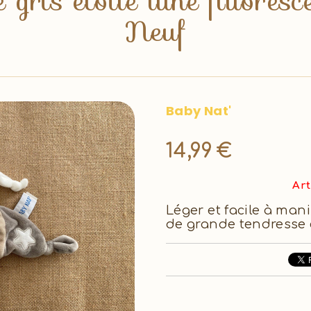
 gris étoile lune fluores
Neuf
Baby Nat'
14,99
€
Art
Léger et facile à man
de grande tendresse 