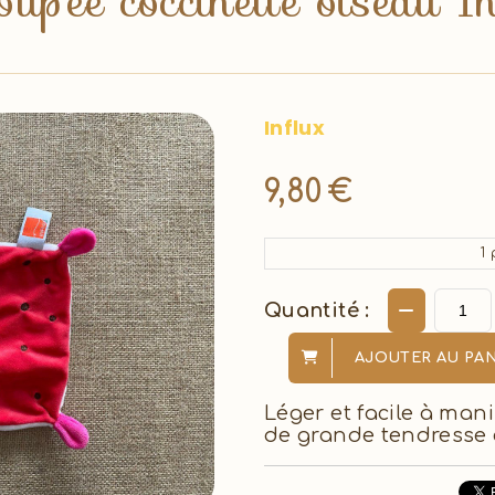
upée coccinelle oiseau In
Influx
9,80
€
1
p
Quantité :
AJOUTER AU PAN
Léger et facile à man
de grande tendresse 