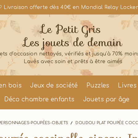
 Livraison offerte dès 40€ en Mondial Relay Locke
Le Petit Gris
Les jouets de demain
ets d’occasion nettoyés, vérifiés et jusqu’à 70% moin
Lavés avec soin et prêts à être aimés
en bois
Jeux de société
Puzzles
Livres
Déco chambre enfants
Jouets par âge
PERSONNAGES-POUPÉES-OBJETS
DOUDOU PLAT POUPÉE COCCI