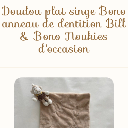
Doudou plat singe Bono
anneau de dentition Bill
& Bono Noukies
d'occasion