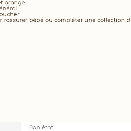
et orange
général
toucher
ur rassurer bébé ou compléter une collection 
Bon état