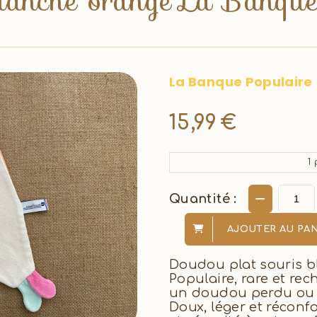
lanche orange La Banque
La Banque Populaire
15,99
€
1
p
Quantité :
AJOUTER AU PAN
Doudou plat souris 
Populaire, rare et re
un doudou perdu ou c
Doux, léger et réconf