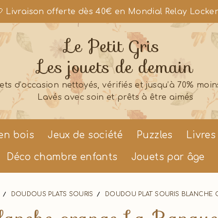
 Livraison offerte dès 40€ en Mondial Relay Locke
Le Petit Gris
Les jouets de demain
ets d’occasion nettoyés, vérifiés et jusqu’à 70% moin
Lavés avec soin et prêts à être aimés
en bois
Jeux de société
Puzzles
Livres
Déco chambre enfants
Jouets par âge
DOUDOUS PLATS SOURIS
DOUDOU PLAT SOURIS BLANCHE 