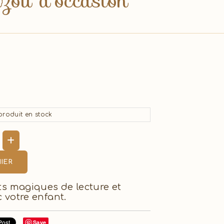
uzou d'occasion
roduit en stock
IER
s magiques de lecture et
 votre enfant.
Save