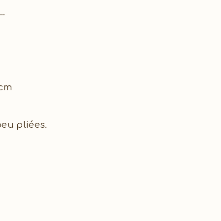
..
 cm
eu pliées.