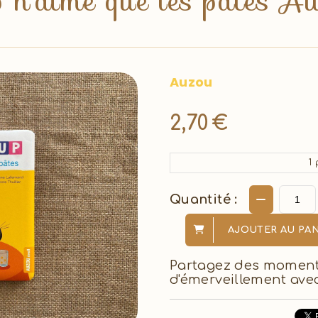
up n'aime que les pâtes A
Auzou
2,70
€
1
p
Quantité :
AJOUTER AU PAN
Partagez des moment
d'émerveillement avec