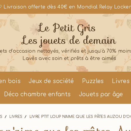
 Livraison offerte dès 40€ en Mondial Relay Locke
Le Petit Gris
Les jouets de demain
ets d’occasion nettoyés, vérifiés et jusqu’à 70% moin
Lavés avec soin et prêts à être aimés
en bois
Jeux de société
Puzzles
Livres
Déco chambre enfants
Jouets par âge
ES
LIVRES
LIVRE P'TIT LOUP N'AIME QUE LES PÂTES AUZOU D