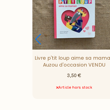
la plage
Livre p'tit loup aime sa mam
on
Auzou d'occasion VENDU
3,50
€
k
Article hors stock