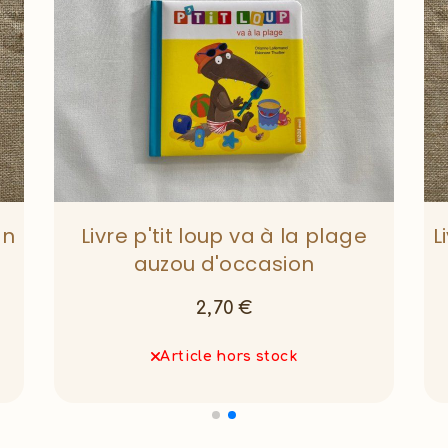
an
Livre p'tit loup va à la plage
L
auzou d'occasion
2,70
€
Article hors stock