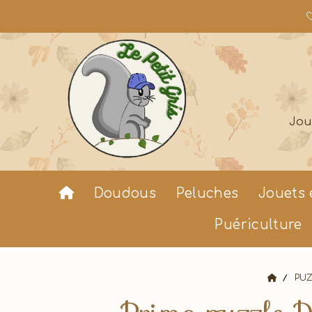

Jou
Doudous
Peluches
Jouets 
Puériculture
PU