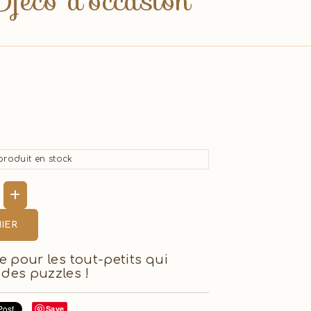
jeco d'occasion
roduit en stock
IER
e pour les tout-petits qui
des puzzles !
Save