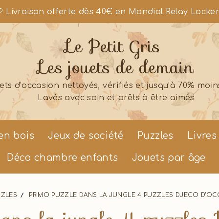
 Livraison offerte dès 40€ en Mondial Relay Locke
Le Petit Gris
Les jouets de demain
ets d’occasion nettoyés, vérifiés et jusqu’à 70% moin
Lavés avec soin et prêts à être aimés
en bois
Jeux de société
Puzzles
Livres
Déco chambre enfants
Jouets par âge
ZZLES
PRIMO PUZZLE DANS LA JUNGLE 4 PUZZLES DJECO D'O