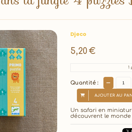
ans la jungle 4 puzzles D
Djeco
5,20
€
1
p
Quantité :
AJOUTER AU PAN
Un safari en miniatur
découvrent le monde 