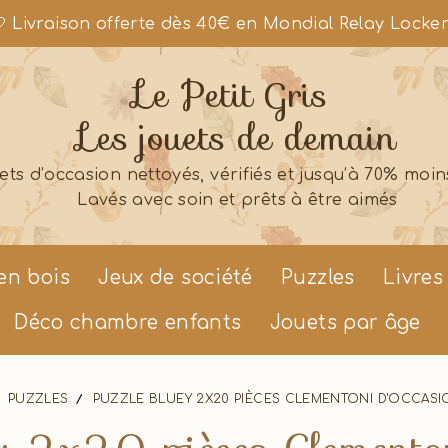
 Livraison offerte dès 40€ en Mondial Relay Locke
Le Petit Gris
Les jouets de demain
ets d’occasion nettoyés, vérifiés et jusqu’à 70% moin
Lavés avec soin et prêts à être aimés
en bois
Jeux de société
Puzzles
Livres
Déco chambre enfants
Jouets par âge
PUZZLES
PUZZLE BLUEY 2X20 PIÈCES CLEMENTONI D'OCCAS