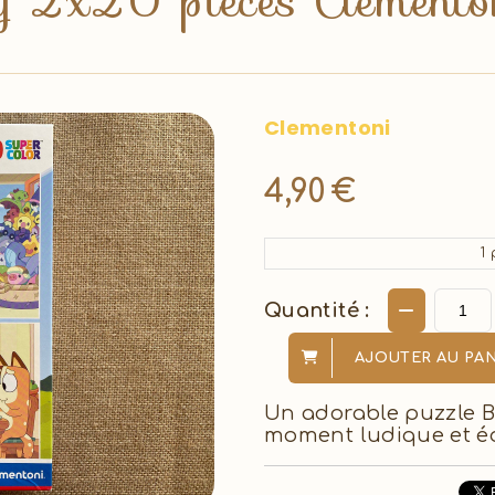
y 2x20 pièces Clementon
Clementoni
4,90
€
1
p
Quantité :
AJOUTER AU PAN
Un adorable puzzle B
moment ludique et éd