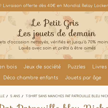
 Livraison offerte dès 40€ en Mondial Relay Locke
Le Petit Gris
Les jouets de demain
ets d’occasion nettoyés, vérifiés et jusqu’à 70% moin
Lavés avec soin et prêts à être aimés
en bois
Jeux de société
Puzzles
Livres
Déco chambre enfants
Jouets par âge
LLE
5 ANS
T-SHIRT SANS MANCHES PAT PATROUILLE BLEU NI