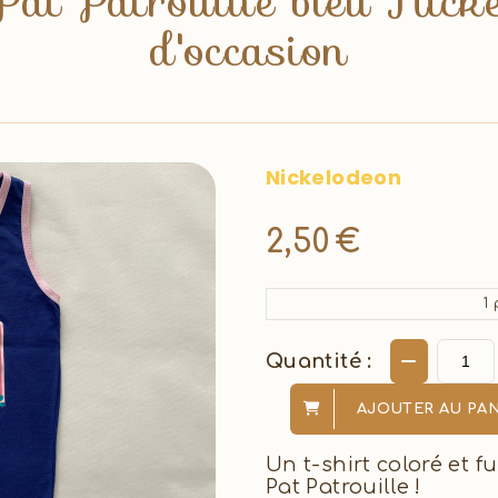
Pat Patrouille bleu Nic
d'occasion
Nickelodeon
2,50
€
1
p
Quantité :
AJOUTER AU PAN
Un t-shirt coloré et f
Pat Patrouille !